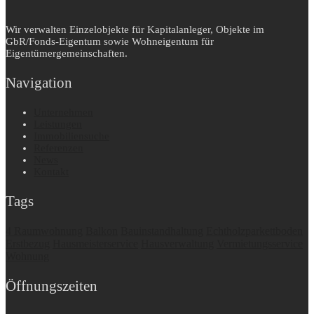
Wir verwalten Einzelobjekte für Kapitalanleger, Objekte im
GbR/Fonds-Eigentum sowie Wohneigentum für
Eigentümergemeinschaften.
Navigation
Unternehmen
Leistungen
Immobiliensuche
Referenzen
News
Kontakt
Tags
4 Raumwohnung
Balkon
Bauinstandhaltung
Echtholzparkettboden
Erstbezug
Hausmeisterservice
Hausverwaltung
Vermietungsservice
Wohnung
Öffnungszeiten